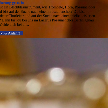
ützung gesucht!
lst ein Blechblasinstrument, wie Trompete, Horn, Posaune oder
d bist auf der Suche nach einem Posaunenchor? Du bist
deter Chorleiter und auf der Suche nach einer spielbegeisterten
 Dann bist du bei uns im Lazarus Posaunenchor Berlin genau
 Melde dich bei uns.
kt & Anfahrt