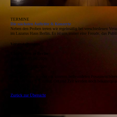
TERMINE
Die nächsten Auftritte & Konzerte
Neben den Proben treten wir regelmäßig bei verschiedenen Vera
im Lazarus Haus Berlin. Es ist uns immer eine Freude, das Publik
Veranstaltungen
Chortreffen in Berlin
Beginn:
05.06.2026
Ende:
07.06.2026
Wir treffen uns wieder mit unseren befreundeten Posaunenchö
Gottesdienst am Sonntag. Ort und Zeit werden noch bekanntge
Zurück zur Übersicht