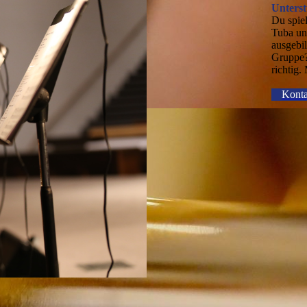
Unterst
Du spie
Tuba un
ausgebil
Gruppe?
richtig.
Konta