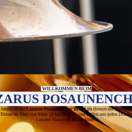
WILLKOMMEN BEIM
ZARUS POSAUNENC
 Jahren ist der
Lazarus Posaunenchor Berlin
im Herzen der Hauptsta
 Bläser im Alter von Mitte 20 bis Mitte 80 und treffen uns jeden Donn
Lazarus Hauses in Berlin-Mitte.