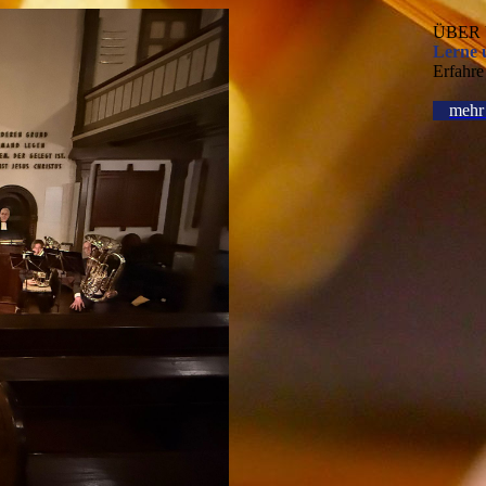
ÜBER
Lerne 
Erfahre
mehr 