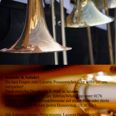
Kontakt & Anfahrt
Du hast Fragen zum Lazarus Posaunenchor oder willst bei uns
mitspielen?
Dann erreichst Du uns per E-Mail an lazarus-
posaunenchor@gmx.de, per Telefon/WhatsApp unter 0176
76799029 über das Kontaktformular auf dieser Seite oder direkt
bei einer unserer Proben (jeden Donnerstag, 19:30 Uhr).
Die Adresse unseres Probenraums: Lazarus Haus Berlin,