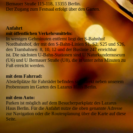
Bernauer Straße 115-118, 13355 Berlin.
Der Zugang zum Festsaal erfolgt über den Garten.
Anfahrt
mit öffentlichen Verkehrsmitteln:
In wenigen Gehminuten entfernt liegt der S-Bahnhof
Nordbahnhof, der mit den S-Bahn-Linien S1, S2, S25 und S26,
den Trambahnen 8, 10, 12 und der Buslinie 247 erreichbar
ist. Die nächsten U-Bahn-Stationen sind U Naturkundemuseum
(U6) und U Bernauer Straße (U8), die in unter zehn Minuten zu
Fuß erreicht werden.
mit dem Fahrrad:
Abstellplätze für Fahrräder befinden sich direkt neben unserem
Probenraum im Garten des Lazarus Haus Berlin.
mit dem Auto:
Parken ist möglich auf dem Besucherparkplatz des Lazarus
Haus Berlin. Für die Anfahrt nutze die oben genannte Adresse
zur Navigation oder die Routenplanung über die Karte auf diese
Seite.