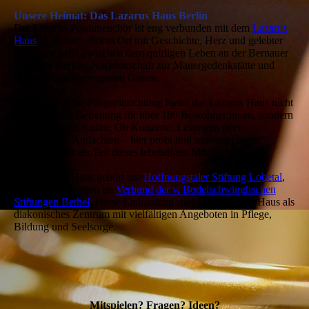
Unsere Heimat: Das Lazarus Haus Berlin
Der Lazarus Posaunenchor ist eng verbunden mit dem
Lazarus
Haus
in Berlin – einem Ort mit Geschichte, Herz und gelebter
Gemeinschaft, zwischen dem quirligen Leben an der Bernauer
Straße in direkter Nachbarschaft zur Mauergedenkstätte und
dem ruhigen hauseigenen Garten.
Als diakonische Pflegeeinrichtung bietet das Lazarus Haus nicht
nur liebevolle Betreuung für über 180 Bewohner:innen, sondern
auch Raum für Kultur. Ob Konzerte, Lesungen oder
musikalische Andachten – hier probt und musiziert unser
Posaunenchor als Teil dieses lebendigen Miteinanders.
Das Lazarus Haus gehört zur
Hoffnungstaler Stiftung Lobetal
,
einer der Stiftungen im
Verbund der v. Bodelschwinghschen
Stiftungen Bethel
. Diese Einbindung stärkt das Lazarus Haus als
diakonisches Zentrum mit vielfältigen Angeboten in Pflege,
Bildung und Seelsorge.
Mitspielen? Fragen? Ideen?