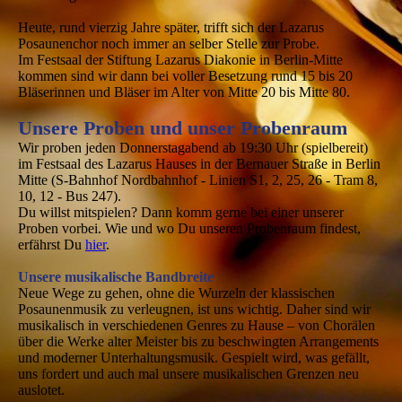
Heute, rund vierzig Jahre später, trifft sich der Lazarus
Posaunenchor noch immer an selber Stelle zur Probe.
Im Festsaal der Stiftung Lazarus Diakonie in Berlin-Mitte
kommen sind wir dann bei voller Besetzung rund 15 bis 20
Bläserinnen und Bläser im Alter von Mitte 20 bis Mitte 80.
Unsere Proben und unser Probenraum
Wir proben jeden Donnerstagabend ab 19:30 Uhr (spielbereit)
im Festsaal des Lazarus Hauses in der Bernauer Straße in Berlin
Mitte (S-Bahnhof Nordbahnhof - Linien S1, 2, 25, 26 - Tram 8,
10, 12 - Bus 247).
Du willst mitspielen? Dann komm gerne bei einer unserer
Proben vorbei. Wie und wo Du unseren Probenraum findest,
erfährst Du
hier
.
Unsere musikalische Bandbreite
Neue Wege zu gehen, ohne die Wurzeln der klassischen
Posaunenmusik zu verleugnen, ist uns wichtig. Daher sind wir
musikalisch in verschiedenen Genres zu Hause – von Chorälen
über die Werke alter Meister bis zu beschwingten Arrangements
und moderner Unterhaltungsmusik. Gespielt wird, was gefällt,
uns fordert und auch mal unsere musikalischen Grenzen neu
auslotet.