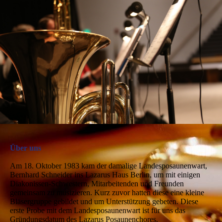
Über uns
Am 18. Oktober 1983 kam der damalige Landesposaunenwart,
Bernhard Schneider ins Lazarus Haus Berlin, um mit einigen
Diakonissen-Schwestern, Mitarbeitenden und Freunden
gemeinsam zu musizieren. Kurz zuvor hatten diese eine kleine
Bläsergruppe gebildet und um Unterstützung gebeten. Diese
erste Probe mit dem Landesposaunenwart ist für uns das
Gründungsdatum des Lazarus Posaunenchores.